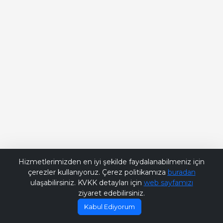
Bana Soru Sor | Ask Me
Hizmetlerimizden en iyi şekilde faydalanabilmeniz için
çerezler kullanıyoruz. Çerez politikamıza
buradan
ulaşabilirsiniz. KVKK detayları için
web sayfamızı
ziyaret edebilirsiniz.
Kabul Ediyorum