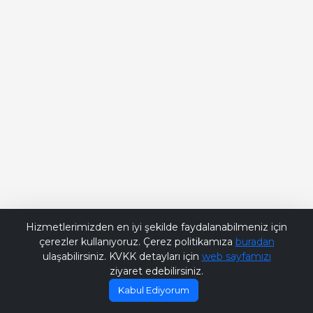
Bana Soru Sor | Ask Me
Hizmetlerimizden en iyi şekilde faydalanabilmeniz için
çerezler kullanıyoruz. Çerez politikamıza
buradan
ulaşabilirsiniz. KVKK detayları için
web sayfamızı
ziyaret edebilirsiniz.
Kabul Ediyorum