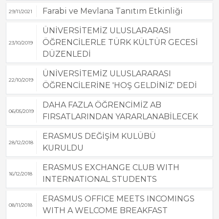
Farabi ve Mevlana Tanıtım Etkinliği
29/11/2021
ÜNİVERSİTEMİZ ULUSLARARASI
ÖĞRENCİLERLE TÜRK KÜLTÜR GECESİ
23/10/2019
DÜZENLEDİ
ÜNİVERSİTEMİZ ULUSLARARASI
22/10/2019
ÖĞRENCİLERİNE 'HOŞ GELDİNİZ' DEDİ
DAHA FAZLA ÖĞRENCİMİZ AB
06/05/2019
FIRSATLARINDAN YARARLANABİLECEK
ERASMUS DEĞİŞİM KULÜBÜ
28/12/2018
KURULDU
ERASMUS EXCHANGE CLUB WITH
16/12/2018
INTERNATIONAL STUDENTS
ERASMUS OFFICE MEETS INCOMINGS
08/11/2018
WITH A WELCOME BREAKFAST