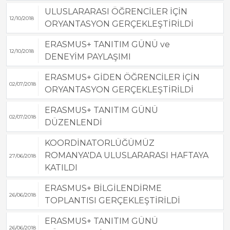
ULUSLARARASI ÖĞRENCİLER İÇİN
12/10/2018
ORYANTASYON GERÇEKLEŞTİRİLDİ
ERASMUS+ TANITIM GÜNÜ ve
12/10/2018
DENEYİM PAYLAŞIMI
ERASMUS+ GİDEN ÖĞRENCİLER İÇİN
02/07/2018
ORYANTASYON GERÇEKLEŞTİRİLDİ
ERASMUS+ TANITIM GÜNÜ
02/07/2018
DÜZENLENDİ
KOORDİNATORLÜĞÜMÜZ
ROMANYA'DA ULUSLARARASI HAFTAYA
27/06/2018
KATILDI
ERASMUS+ BİLGİLENDİRME
26/06/2018
TOPLANTISI GERÇEKLEŞTİRİLDİ
ERASMUS+ TANITIM GÜNÜ
26/06/2018